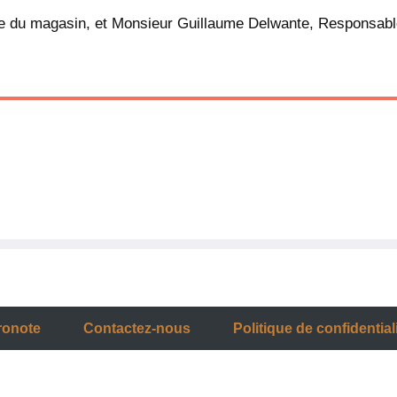
du magasin, et Monsieur Guillaume Delwante, Responsable Se
ronote
Contactez-nous
Politique de confidential